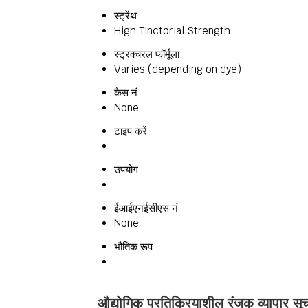
स्ट्रेंथ
High Tinctorial Strength
स्ट्रक्चरल फॉर्मूला
Varies (depending on dye)
कैस नं
None
टाइप करें
उपयोग
ईआईएनईसीएस नं
None
भौतिक रूप
औद्योगिक प्रतिक्रियाशील रंजक व्यापार सू