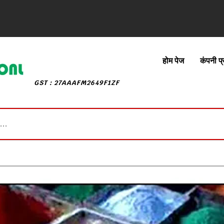
होम पेज
कंपनी प
GST : 27AAAFM2649F1ZF